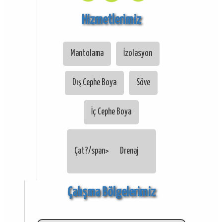
Hizmetlerimiz
Mantolama
İzolasyon
Dış Cephe Boya
Söve
İç Cephe Boya
Çat?/span>
Drenaj
Çalışma Bölgelerimiz